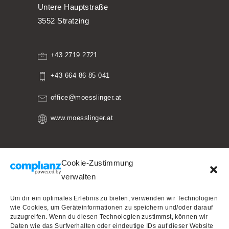
Untere Hauptstraße
3552 Stratzing
+43 2719 2721
+43 664 86 85 041
office@moesslinger.at
www.moesslinger.at
Cookie-Zustimmung
Impressum
verwalten
Weinguide Österreich
Um dir ein optimales Erlebnis zu bieten, verwenden wir Technologien
wie Cookies, um Geräteinformationen zu speichern und/oder darauf
Falstaff.at
zuzugreifen. Wenn du diesen Technologien zustimmst, können wir
A La Carte.at
Daten wie das Surfverhalten oder eindeutige IDs auf dieser Website