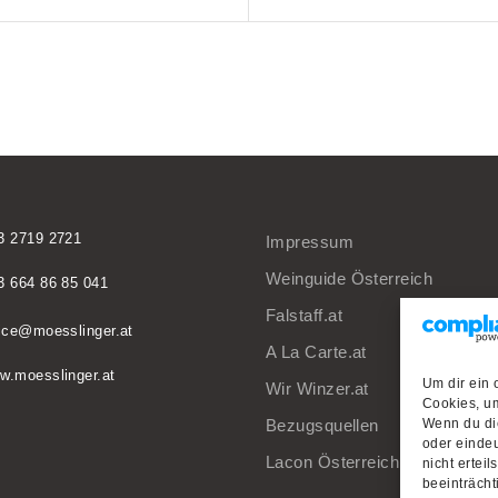
3 2719 2721
Impressum
Weinguide Österreich
3 664 86 85 041
Falstaff.at
fice@moesslinger.at
A La Carte.at
w.moesslinger.at
Um dir ein 
Wir Winzer.at
Cookies, um
Bezugsquellen
Wenn du di
oder eindeu
Lacon Österreich
nicht ertei
beeinträcht