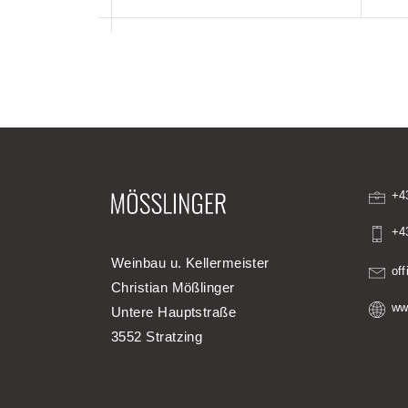
+4
+4
Weinbau u. Kellermeister
of
Christian Mößlinger
ww
Untere Hauptstraße
3552 Stratzing