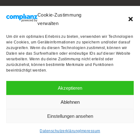
Cookie-Zustimmung
Impressum
verwalten
Weinguide Österreich
Um dir ein optimales Erlebnis zu bieten, verwenden wir Technologien
wie Cookies, um Geräteinformationen zu speichern und/oder darauf
Falstaff.at
zuzugreifen. Wenn du diesen Technologien zustimmst, können wir
A La Carte.at
Daten wie das Surfverhalten oder eindeutige IDs auf dieser Website
verarbeiten. Wenn du deine Zustimmung nicht erteilst oder
Wir Winzer.at
zurückziehst, können bestimmte Merkmale und Funktionen
beeinträchtigt werden.
Bezugsquellen
Lacon Österreich
Akzeptieren
Ablehnen
Einstellungen ansehen
Copyrights 2023 ©Mösslinger
Datenschutzerklärung
Impressum